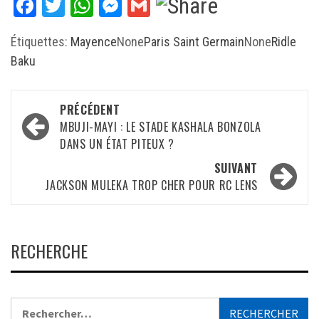
Facebook
Twitter
WhatsApp
Messenger
Gmail
Étiquettes:
Mayence
None
Paris Saint Germain
None
Ridle
Baku
Navigation
PRÉCÉDENT
d’article
MBUJI-MAYI : LE STADE KASHALA BONZOLA
DANS UN ÉTAT PITEUX ?
SUIVANT
JACKSON MULEKA TROP CHER POUR RC LENS
RECHERCHE
Rechercher :