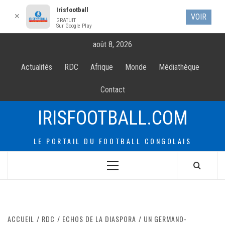
Irisfootball
✕
VOIR
GRATUIT
Sur Google Play
Allez
août 8, 2026
au
contenur
Actualités
RDC
Afrique
Monde
Médiathèque
Contact
IRISFOOTBALL.COM
LE PORTAIL DU FOOTBALL CONGOLAIS
Menu
principal
ACCUEIL
RDC
ECHOS DE LA DIASPORA
UN GERMANO-