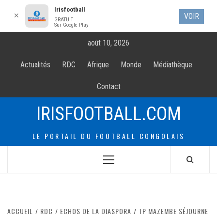
Irisfootball
✕
VOIR
GRATUIT
Sur Google Play
Allez
août 10, 2026
au
contenur
Actualités
RDC
Afrique
Monde
Médiathèque
Contact
IRISFOOTBALL.COM
LE PORTAIL DU FOOTBALL CONGOLAIS
Menu
principal
ACCUEIL
RDC
ECHOS DE LA DIASPORA
TP MAZEMBE SÉJOURNE