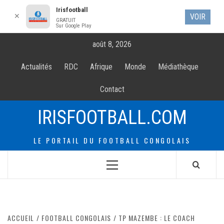
Irisfootball
✕
VOIR
GRATUIT
Sur Google Play
Allez
août 8, 2026
au
contenur
Actualités
RDC
Afrique
Monde
Médiathèque
Contact
IRISFOOTBALL.COM
LE PORTAIL DU FOOTBALL CONGOLAIS
Menu
principal
ACCUEIL
FOOTBALL CONGOLAIS
TP MAZEMBE : LE COACH