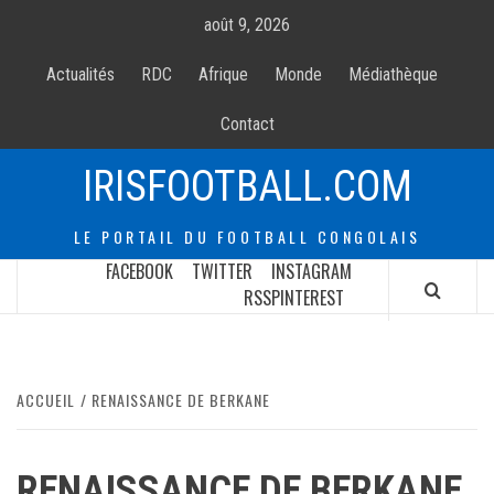
Allez
août 9, 2026
au
contenur
Actualités
RDC
Afrique
Monde
Médiathèque
Contact
IRISFOOTBALL.COM
LE PORTAIL DU FOOTBALL CONGOLAIS
FACEBOOK
TWITTER
INSTAGRAM
RSS
PINTEREST
ACCUEIL
RENAISSANCE DE BERKANE
RENAISSANCE DE BERKANE