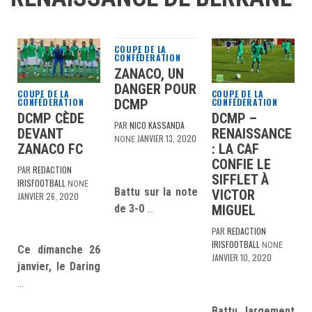
COUPE DE LA
CONFÉDERATION
ZANACO, UN
DANGER POUR
COUPE DE LA
COUPE DE LA
CONFÉDERATION
CONFÉDERATION
DCMP
DCMP CÈDE
DCMP –
PAR
NICO KASSANDA
DEVANT
RENAISSANCE
JANVIER 13, 2020
NONE
ZANACO FC
: LA CAF
CONFIE LE
PAR
REDACTION
SIFFLET À
IRISFOOTBALL
NONE
Battu sur la note
VICTOR
JANVIER 26, 2020
MIGUEL
de 3-0
…
PAR
REDACTION
IRISFOOTBALL
NONE
Ce dimanche 26
JANVIER 10, 2020
janvier, le Daring
…
Battu largement