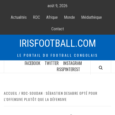
Allez
août 9, 2026
au
contenur
Actualités
RDC
Afrique
Monde
Médiathèque
Contact
IRISFOOTBALL.COM
LE PORTAIL DU FOOTBALL CONGOLAIS
FACEBOOK
TWITTER
INSTAGRAM
RSS
PINTEREST
ACCUEIL
RDC-SOUDAN : SÉBASTIEN DESABRE OPTÉ POUR
L’OFFENSIVE PLUTÔT QUE LA DÉFENSIVE