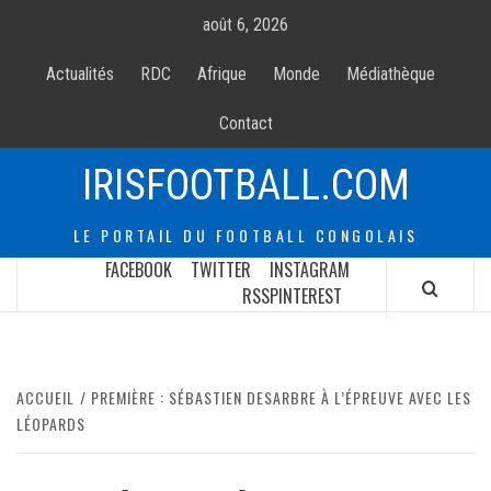
Allez
août 6, 2026
au
contenur
Actualités
RDC
Afrique
Monde
Médiathèque
Contact
IRISFOOTBALL.COM
LE PORTAIL DU FOOTBALL CONGOLAIS
FACEBOOK
TWITTER
INSTAGRAM
RSS
PINTEREST
ACCUEIL
PREMIÈRE : SÉBASTIEN DESARBRE À L’ÉPREUVE AVEC LES
LÉOPARDS