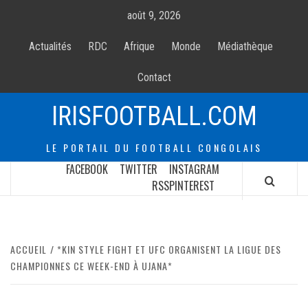
Allez
août 9, 2026
au
contenur
Actualités
RDC
Afrique
Monde
Médiathèque
Contact
IRISFOOTBALL.COM
LE PORTAIL DU FOOTBALL CONGOLAIS
FACEBOOK
TWITTER
INSTAGRAM
RSS
PINTEREST
ACCUEIL
*KIN STYLE FIGHT ET UFC ORGANISENT LA LIGUE DES
CHAMPIONNES CE WEEK-END À UJANA*