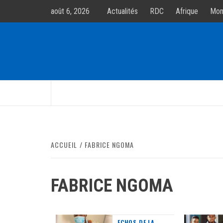
Allez
août 6, 2026
Actualités
RDC
Afrique
Mon
au
contenur
ACCUEIL
FABRICE NGOMA
FABRICE NGOMA
ECHOS DE LA