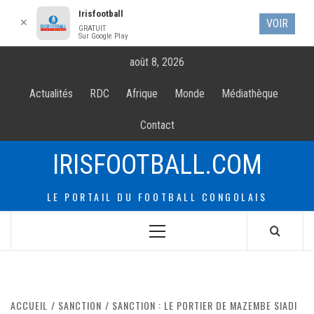
Irisfootball
✕
VOIR
GRATUIT
Sur Google Play
Allez
août 8, 2026
au
contenur
Actualités
RDC
Afrique
Monde
Médiathèque
Contact
IRISFOOTBALL.COM
LE PORTAIL DU FOOTBALL CONGOLAIS
Menu
principal
ACCUEIL
SANCTION
SANCTION : LE PORTIER DE MAZEMBE SIADI