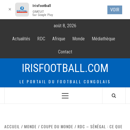
Irisfootball
✕
VOIR
GRATUIT
Sur Google Play
Allez
août 8, 2026
au
contenur
Actualités
RDC
Afrique
Monde
Médiathèque
Contact
IRISFOOTBALL.COM
LE PORTAIL DU FOOTBALL CONGOLAIS
Menu
principal
ACCUEIL
MONDE
COUPE DU MONDE
RDC – SÉNÉGAL : CE QUE