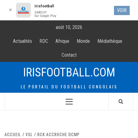
Irisfootball
✕
VOIR
GRATUIT
Sur Google Play
Allez
août 10, 2026
au
contenur
Actualités
RDC
Afrique
Monde
Médiathèque
Contact
IRISFOOTBALL.COM
LE PORTAIL DU FOOTBALL CONGOLAIS
Menu
principal
ACCUEIL
VSL
RCK ACCROCHE DCMP