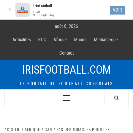
Irisfootball
✕
VOIR
GRATUIT
Sur Google Play
Allez
août 8, 2026
au
contenur
Actualités
RDC
Afrique
Monde
Médiathèque
Contact
IRISFOOTBALL.COM
LE PORTAIL DU FOOTBALL CONGOLAIS
Menu
principal
ACCUEIL
AFRIQUE
CAN
PAS DES MIRACLES POUR LES