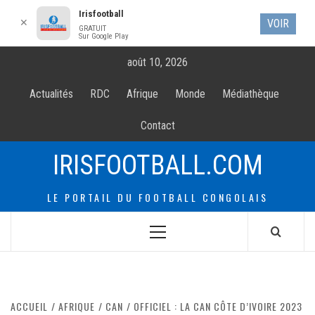
Irisfootball
✕
VOIR
GRATUIT
Sur Google Play
Allez
août 10, 2026
au
contenur
Actualités
RDC
Afrique
Monde
Médiathèque
Contact
IRISFOOTBALL.COM
LE PORTAIL DU FOOTBALL CONGOLAIS
Menu
principal
ACCUEIL
AFRIQUE
CAN
OFFICIEL : LA CAN CÔTE D’IVOIRE 2023