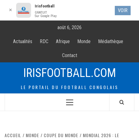
Irisfootball
✕
VOIR
GRATUIT
Sur Google Play
Allez
août 6, 2026
au
contenur
Actualités
RDC
Afrique
Monde
Médiathèque
Contact
IRISFOOTBALL.COM
LE PORTAIL DU FOOTBALL CONGOLAIS
Menu
principal
ACCUEIL
MONDE
COUPE DU MONDE
MONDIAL 2026 : LE