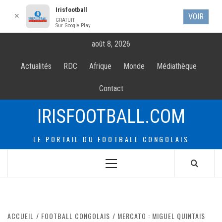
Irisfootball
✕
VOIR
GRATUIT
Sur Google Play
Allez
août 8, 2026
au
contenur
Actualités
RDC
Afrique
Monde
Médiathèque
Contact
IRISFOOTBALL.COM
LE PORTAIL DU FOOTBALL CONGOLAIS
Menu
principal
ACCUEIL
FOOTBALL CONGOLAIS
MERCATO : MIGUEL QUINTAIS