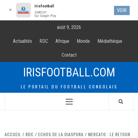
Irisfootball
✕
VOIR
GRATUIT
Sur Google Play
Allez
août 9, 2026
au
contenur
Actualités
RDC
Afrique
Monde
Médiathèque
Contact
IRISFOOTBALL.COM
LE PORTAIL DU FOOTBALL CONGOLAIS
Menu
principal
ACCUEIL
RDC
ECHOS DE LA DIASPORA
MERCATO : LE RETOUR