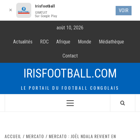
Irisfootball
✕
VOIR
GRATUIT
Sur Google Play
Allez
août 10, 2026
au
contenur
Actualités
RDC
Afrique
Monde
Médiathèque
Contact
IRISFOOTBALL.COM
LE PORTAIL DU FOOTBALL CONGOLAIS
Menu
principal
ACCUEIL
MERCATO
MERCATO : JOËL NDALA REVIENT EN