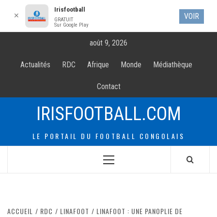
Irisfootball
✕
VOIR
GRATUIT
Sur Google Play
Allez
août 9, 2026
au
contenur
Actualités
RDC
Afrique
Monde
Médiathèque
Contact
IRISFOOTBALL.COM
LE PORTAIL DU FOOTBALL CONGOLAIS
Menu
principal
ACCUEIL
RDC
LINAFOOT
LINAFOOT : UNE PANOPLIE DE