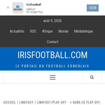
Irisfootball
✕
VOIR
GRATUIT
Sur Google Play
Allez
août 9, 2026
au
contenur
Actualités
RDC
Afrique
Monde
Médiathèque
Contact
IRISFOOTBALL.COM
LE PORTAIL DU FOOTBALL CONGOLAIS
Menu
principal
ACCUEIL
LINAFOOT
LINAFOOT/PLAY-OFF : » DANS CE PLAY-OFF,