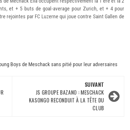
 de Mechack Elia occupent respectivement la 1 ère et la 2
ts, et + 5 buts de goal-average pour Zurich, et + 4 pour
e rejointes par FC Luzerne qui joue contre Saint Gallen de
 Young Boys de Meschack sans pitié pour leur adversaires
SUIVANT
UR
JS GROUPE BAZANO : MESCHACK
KASONGO RECONDUIT À LA TÊTE DU
CLUB