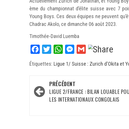
Actuellement Zurich de Jonathan, et Young Boys
ème du championnat d’élite suisse avec 7 poin
Young Boys. Ces deux équipes ne peuvent qu’êtr
Chadrac Akolo, ce dimanche 06 août 2023.
Timothée-David Luemba
Facebook
Twitter
WhatsApp
Messenger
Gmail
Étiquettes:
Ligue 1/ Suisse : Zurich d'Okita et
Navigation
PRÉCÉDENT
d’article
LIGUE 2/FRANCE : BILAN LOUABLE PO
LES INTERNATIONAUX CONGOLAIS