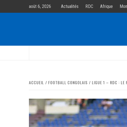
Allez
août 6, 2026
Actualités
RDC
Afrique
Mon
au
contenur
ACCUEIL
FOOTBALL CONGOLAIS
LIGUE 1 – RDC : LE