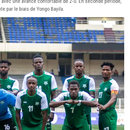
res avec une avance confortable de 2-0. En seconde période,
te par le biais de Yongo Bayila.