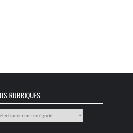
OS RUBRIQUES
os
briques