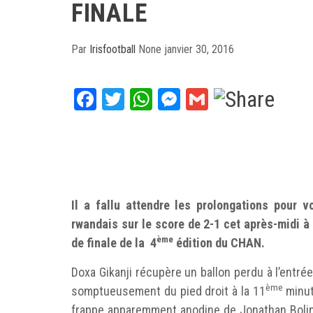
FINALE
Par
Irisfootball
None
janvier 30, 2016
Facebook
Twitter
WhatsApp
Messenger
Gmail
Il a fallu attendre les prolongations pour 
rwandais sur le score de 2-1 cet après-midi à
ème
de finale de la 4
édition du CHAN.
Doxa Gikanji récupère un ballon perdu à l’entré
ème
somptueusement du pied droit à la 11
minute
frappe apparemment anodine de Jonathan Bolingi