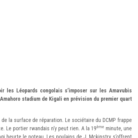
voir les Léopards congolais s’imposer sur les Amavubis
 Amahoro stadium de Kigali en prévision du premier quart
e de la surface de réparation. Le sociétaire du DCMP frappe
ème
. Le portier rwandais n’y peut rien. A la 19
minute, une
 heurte le poteau. Les poulains de J. Mckinstry s’offrent