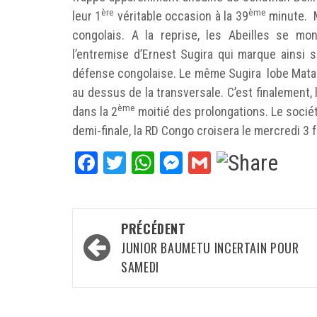
ère
ème
leur 1
véritable occasion à la 39
minute. M
congolais. A la reprise, les Abeilles se mon
l’entremise d’Ernest Sugira qui marque ainsi 
défense congolaise. Le même Sugira lobe Matampi
au dessus de la transversale. C’est finalement
ème
dans la 2
moitié des prolongations. Le sociéta
demi-finale, la RD Congo croisera le mercredi 3 
Facebook
Twitter
WhatsApp
Messenger
Gmail
Navigation
PRÉCÉDENT
d’article
JUNIOR BAUMETU INCERTAIN POUR
SAMEDI