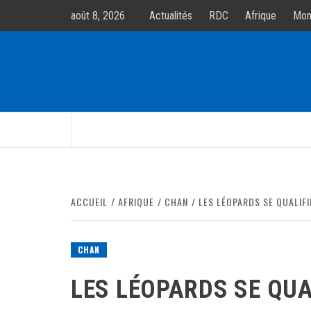
Allez
août 8, 2026
Actualités
RDC
Afrique
Mon
au
contenur
ACCUEIL
AFRIQUE
CHAN
LES LÉOPARDS SE QUALIFI
CHAN
LES LÉOPARDS SE QUA