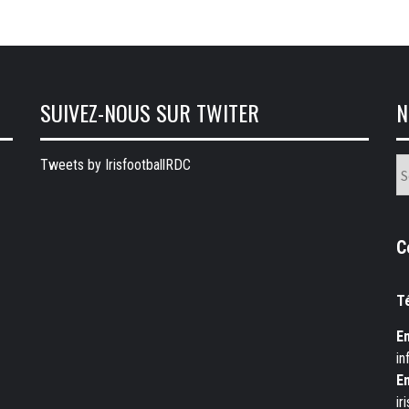
SUIVEZ-NOUS SUR TWITER
N
N
Tweets by IrisfootballRDC
ru
C
T
Em
in
Em
ir