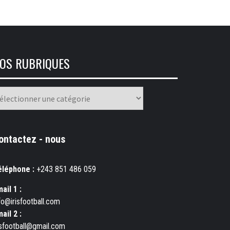
OS RUBRIQUES
os
briques
ontactez - nous
éléphone :
+243 851 486 059
ail 1 :
fo@irisfootball.com
ail 2 :
isfootball@gmail.com