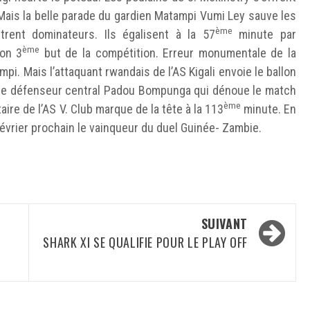
ais la belle parade du gardien Matampi Vumi Ley sauve les
ème
trent dominateurs. Ils égalisent à la 57
minute par
ème
son 3
but de la compétition. Erreur monumentale de la
. Mais l’attaquant rwandais de l’AS Kigali envoie le ballon
, le défenseur central Padou Bompunga qui dénoue le match
ème
ire de l’AS V. Club marque de la tête à la 113
minute. En
février prochain le vainqueur du duel Guinée- Zambie.
SUIVANT
SHARK XI SE QUALIFIE POUR LE PLAY OFF