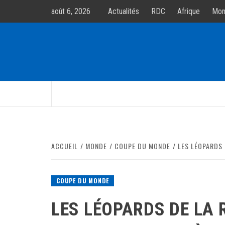
Allez
août 6, 2026
Actualités
RDC
Afrique
Mon
au
contenur
ACCUEIL
MONDE
COUPE DU MONDE
LES LÉOPARDS 
COUPE DU MONDE
LES LÉOPARDS DE LA 