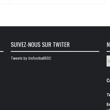
SUIVEZ-NOUS SUR TWITER
N
N
Tweets by IrisfootballRDC
ru
C
T
Em