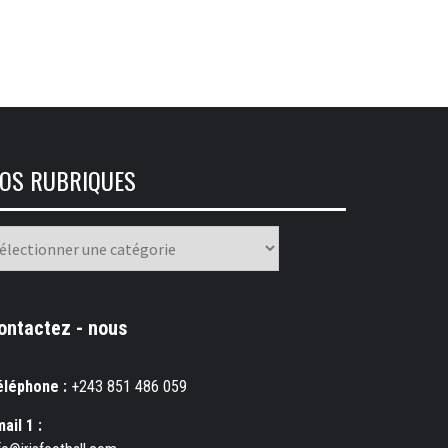
OS RUBRIQUES
os
briques
ontactez - nous
éléphone :
+243 851 486 059
ail 1 :