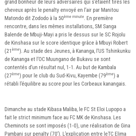
grand bonheur de leurs adversaires qui s’étaient tirés les
cheveux après le penalty envoyé en l’air par Manitou
ème minute
Matondo dit Zododo à la 50
.
En première
rencontre, dans les mêmes installations, SM Sanga
Balende de Mbuji-Mayi a pris le dessus sur le SC Rojolu
de Kinshasa sur le score identique grâce à Mbuyi Robert
ème
(21
). Au stade des Jeunes, à Kananga, l’US Tshinkunku
de Kananga et l’OC Muungano de Bukavu se sont
contentés d’un résultat nul, 1-1. Au but de Kambala
ème
ème
(27
) pour le club du Sud-Kivu, Kayembe (79
) a
rétabli l’équilibre au score pour les Corbeaux kanangais.
Dimanche au stade Kibasa Maliba, le FC St Eloi Lupopo a
fait le strict minimum face au FC MK de Kinshasa. Les
Cheminots se sont imposés (1-0), une réalisation de Gina
Pambani sur penalty (70’). L’explication entre leTC Elima