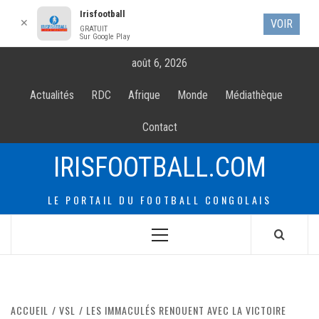
Irisfootball
✕
VOIR
GRATUIT
Sur Google Play
Allez
août 6, 2026
au
contenur
Actualités
RDC
Afrique
Monde
Médiathèque
Contact
IRISFOOTBALL.COM
LE PORTAIL DU FOOTBALL CONGOLAIS
Menu
principal
ACCUEIL
VSL
LES IMMACULÉS RENOUENT AVEC LA VICTOIRE