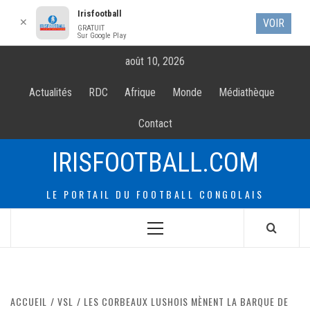
Irisfootball
✕
VOIR
GRATUIT
Sur Google Play
Allez
août 10, 2026
au
contenur
Actualités
RDC
Afrique
Monde
Médiathèque
Contact
IRISFOOTBALL.COM
LE PORTAIL DU FOOTBALL CONGOLAIS
Menu
principal
ACCUEIL
VSL
LES CORBEAUX LUSHOIS MÈNENT LA BARQUE DE