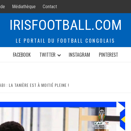
de
Médiathèque
Contact
IRISFOOTBALL.COM
LE PORTAIL DU FOOTBALL CONGOLAIS
FACEBOOK
TWITTER
INSTAGRAM
PINTEREST
I : LA TANIÈRE EST À MOITIÉ PLEINE !