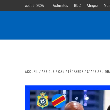
Allez
août 9, 2026
Actualités
RDC
Afrique
Mon
au
contenur
ACCUEIL
AFRIQUE
CAN
LÉOPARDS / STAGE ABU DHAB