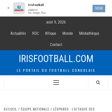
Irisfootball
✕
VOIR
GRATUIT
Sur Google Play
Allez
août 9, 2026
au
contenur
Actualités
RDC
Afrique
Monde
Médiathèque
Contact
IRISFOOTBALL.COM
LE PORTAIL DU FOOTBALL CONGOLAIS
Menu
principal
ACCUEIL
ÉQUIPE NATIONALE
LÉOPARDS : L’ATTAQUE DES