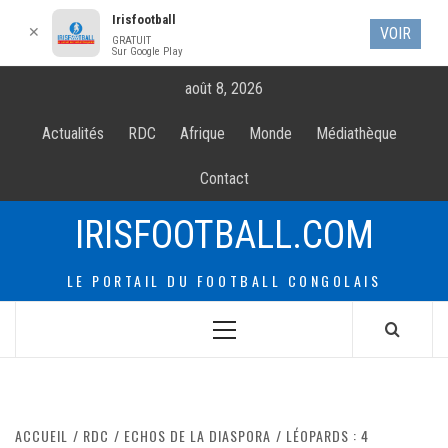
Irisfootball
✕
VOIR
GRATUIT
Sur Google Play
Allez
août 8, 2026
au
contenur
Actualités
RDC
Afrique
Monde
Médiathèque
Contact
IRISFOOTBALL.COM
LE PORTAIL DU FOOTBALL CONGOLAIS
Menu
principal
ACCUEIL
RDC
ECHOS DE LA DIASPORA
LÉOPARDS : 4