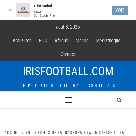
Irisfootball
✕
VOIR
GRATUIT
Sur Google Play
Allez
août 8, 2026
au
contenur
Actualités
RDC
Afrique
Monde
Médiathèque
Contact
IRISFOOTBALL.COM
LE PORTAIL DU FOOTBALL CONGOLAIS
Menu
principal
ACCUEIL
RDC
ECHOS DE LA DIASPORA
LA TRISTESSE ET LA