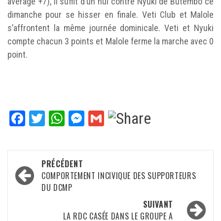
average +7), il suffit d’un nul contre Nyuki de Butembo ce
dimanche pour se hisser en finale. Veti Club et Malole
s’affrontent la même journée dominicale. Veti et Nyuki
compte chacun 3 points et Malole ferme la marche avec 0
point.
Facebook
Twitter
WhatsApp
Messenger
Gmail
Navigation
PRÉCÉDENT
d’article
COMPORTEMENT INCIVIQUE DES SUPPORTEURS
DU DCMP
SUIVANT
LA RDC CASÉE DANS LE GROUPE A