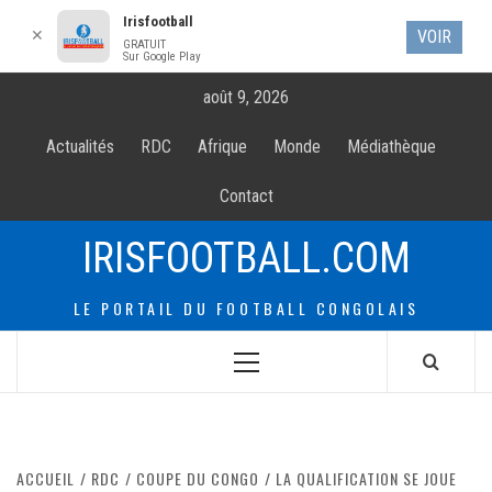
Irisfootball
✕
VOIR
GRATUIT
Sur Google Play
Allez
août 9, 2026
au
contenur
Actualités
RDC
Afrique
Monde
Médiathèque
Contact
IRISFOOTBALL.COM
LE PORTAIL DU FOOTBALL CONGOLAIS
Menu
principal
ACCUEIL
RDC
COUPE DU CONGO
LA QUALIFICATION SE JOUE