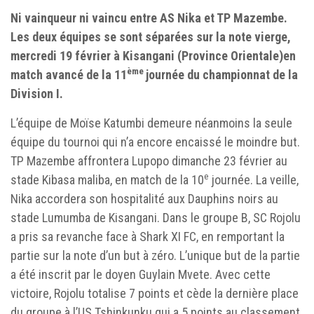
Ni vainqueur ni vaincu entre AS Nika et TP Mazembe.
Les deux équipes se sont séparées sur la note vierge,
mercredi 19 février à Kisangani (Province Orientale)en
ème
match avancé de la 11
journée du championnat de la
Division I.
L’équipe de Moïse Katumbi demeure néanmoins la seule
équipe du tournoi qui n’a encore encaissé le moindre but.
TP Mazembe affrontera Lupopo dimanche 23 février au
e
stade Kibasa maliba, en match de la 10
journée. La veille,
Nika accordera son hospitalité aux Dauphins noirs au
stade Lumumba de Kisangani. Dans le groupe B, SC Rojolu
a pris sa revanche face à Shark XI FC, en remportant la
partie sur la note d’un but à zéro. L’unique but de la partie
a été inscrit par le doyen Guylain Mvete. Avec cette
victoire, Rojolu totalise 7 points et cède la dernière place
du groupe à l’US Tshinkunku qui a 5 points au classement.