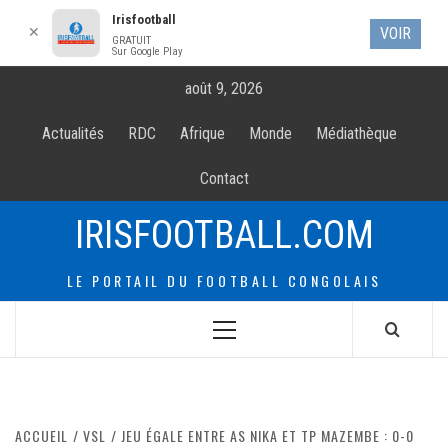
Irisfootball
✕
VOIR
GRATUIT
Sur Google Play
Allez
août 9, 2026
au
contenur
Actualités
RDC
Afrique
Monde
Médiathèque
Contact
IRISFOOTBALL.COM
LE PORTAIL DU FOOTBALL CONGOLAIS
Menu
principal
ACCUEIL
VSL
JEU ÉGALE ENTRE AS NIKA ET TP MAZEMBE : 0-0