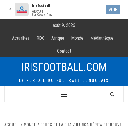
Irisfootball
✕
VOIR
GRATUIT
Sur Google Play
Allez
août 9, 2026
au
contenur
Actualités
RDC
Afrique
Monde
Médiathèque
Contact
IRISFOOTBALL.COM
LE PORTAIL DU FOOTBALL CONGOLAIS
Menu
principal
ACCUEIL
MONDE
ECHOS DE LA FIFA
ILUNGA HÉRITA RETROUVE