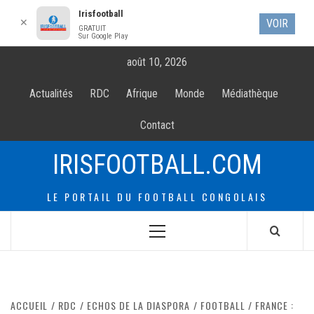
Irisfootball
✕
VOIR
GRATUIT
Sur Google Play
Allez
août 10, 2026
au
contenur
Actualités
RDC
Afrique
Monde
Médiathèque
Contact
IRISFOOTBALL.COM
LE PORTAIL DU FOOTBALL CONGOLAIS
Menu
principal
ACCUEIL
RDC
ECHOS DE LA DIASPORA
FOOTBALL / FRANCE :