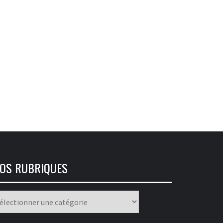
OS RUBRIQUES
os
briques