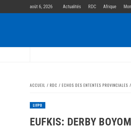
Allez
août 6, 2026
Actualités
RDC
Afrique
Mon
au
contenur
ACCUEIL
RDC
ECHOS DES ENTENTES PROVINCIALES
LIFPO
EUFKIS: DERBY BOYOM