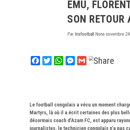
ÉMU, FLORENT
SON RETOUR A
Par
Irisfootball
None
novembre 24
Facebook
Twitter
WhatsApp
Messenger
Gmail
Le football congolais a vécu un moment charg
Martyrs, là où il a écrit certaines des plus be
désormais coach d’Azam FC, est apparu rayonn
journalistes, le technicien congolais n’a pas 