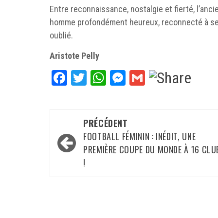
Entre reconnaissance, nostalgie et fierté, l’anc
homme profondément heureux, reconnecté à ses ra
oublié.
Aristote Pelly
Facebook
Twitter
WhatsApp
Messenger
Gmail
Navigation
PRÉCÉDENT
d’article
FOOTBALL FÉMININ : INÉDIT, UNE
PREMIÈRE COUPE DU MONDE À 16 CLU
!