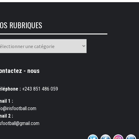
OS RUBRIQUES
os
briques
ontactez - nous
éléphone :
+243 851 486 059
ail 1 :
fo@irisfootball.com
ail 2 :
isfootball@gmail.com