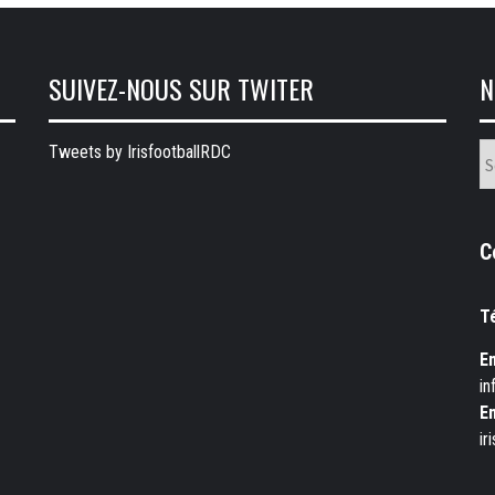
SUIVEZ-NOUS SUR TWITER
N
N
Tweets by IrisfootballRDC
ru
C
T
Em
in
Em
ir