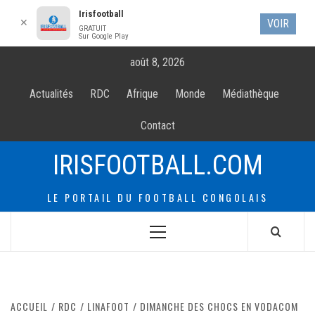
Irisfootball
✕
VOIR
GRATUIT
Sur Google Play
Allez
août 8, 2026
au
contenur
Actualités
RDC
Afrique
Monde
Médiathèque
Contact
IRISFOOTBALL.COM
LE PORTAIL DU FOOTBALL CONGOLAIS
Menu
principal
ACCUEIL
RDC
LINAFOOT
DIMANCHE DES CHOCS EN VODACOM