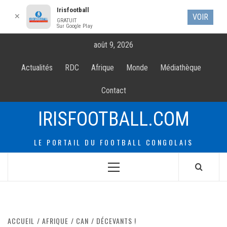
Irisfootball
✕
VOIR
GRATUIT
Sur Google Play
Allez
août 9, 2026
au
contenur
Actualités
RDC
Afrique
Monde
Médiathèque
Contact
IRISFOOTBALL.COM
LE PORTAIL DU FOOTBALL CONGOLAIS
Menu
principal
ACCUEIL
AFRIQUE
CAN
DÉCEVANTS !