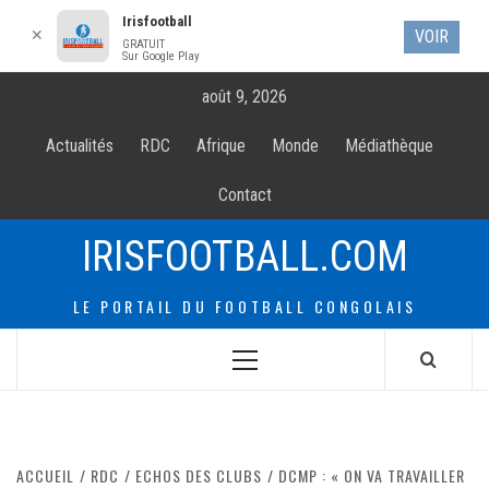
Irisfootball
✕
VOIR
GRATUIT
Sur Google Play
Allez
août 9, 2026
au
contenur
Actualités
RDC
Afrique
Monde
Médiathèque
Contact
IRISFOOTBALL.COM
LE PORTAIL DU FOOTBALL CONGOLAIS
Menu
principal
ACCUEIL
RDC
ECHOS DES CLUBS
DCMP : « ON VA TRAVAILLER