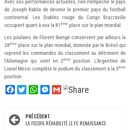
Avec ses performances actuelles, rien n’empêche le pays
de Joseph Kabila de devenir le premier pays du football
continental. Les Diables rouge du Congo Brazzaville
ème
occupent quant à eux la 81
place sur le plan mondial.
Les poulains de Florent Ibenge conservent par ailleurs la
ème
28
place sur le plan mondial, dominée par le Brésil qui
reprend les commandes du classement au détriment de
ème
l’Allemagne qui vient en 2
position. L’Argentine de
ème
Lionel Messi complète le podium du classement à la 3
position.
Facebook
Twitter
WhatsApp
Messenger
Gmail
Navigation
PRÉCÉDENT
d’article
LA FECOFA RÉHABILITÉ LE FC RENAISSANCE