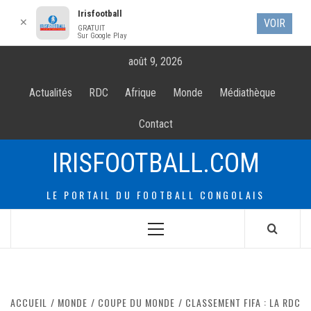
Irisfootball
✕
VOIR
GRATUIT
Sur Google Play
Allez
août 9, 2026
au
contenur
Actualités
RDC
Afrique
Monde
Médiathèque
Contact
IRISFOOTBALL.COM
LE PORTAIL DU FOOTBALL CONGOLAIS
Menu
principal
ACCUEIL
MONDE
COUPE DU MONDE
CLASSEMENT FIFA : LA RDC