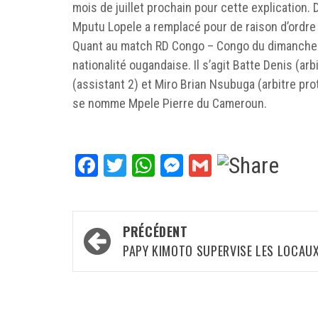
mois de juillet prochain pour cette explication. 
Mputu Lopele a remplacé pour de raison d’ordre 
Quant au match RD Congo – Congo du dimanche 7 j
nationalité ougandaise. Il s’agit Batte Denis (a
(assistant 2) et Miro Brian Nsubuga (arbitre pr
se nomme Mpele Pierre du Cameroun.
Facebook
Twitter
WhatsApp
Messenger
Gmail
Navigation
PRÉCÉDENT
d’article
PAPY KIMOTO SUPERVISE LES LOCAU