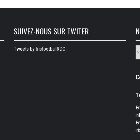
SUIVEZ-NOUS SUR TWITER
N
N
Tweets by IrisfootballRDC
ru
C
T
Em
in
Em
ir