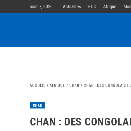
Allez
août 7, 2026
Actualités
RDC
Afrique
Mon
au
contenur
ACCUEIL
AFRIQUE
CHAN
CHAN : DES CONGOLAIS P
CHAN
CHAN : DES CONGOLAI