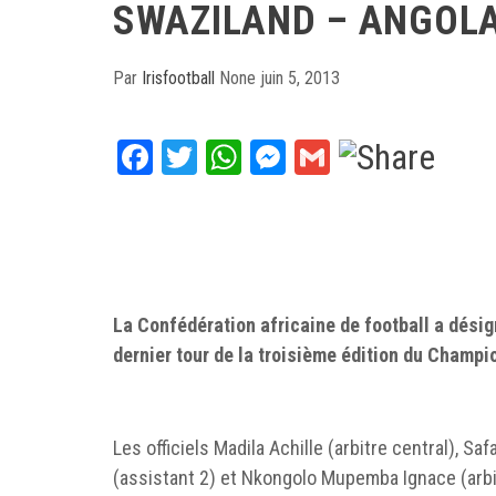
SWAZILAND – ANGOL
Par
Irisfootball
None
juin 5, 2013
Facebook
Twitter
WhatsApp
Messenger
Gmail
La Confédération africaine de football a désign
dernier tour de la troisième édition du Champi
Les officiels Madila Achille (arbitre central), S
(assistant 2) et Nkongolo Mupemba Ignace (arbi