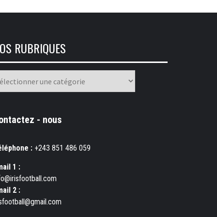
OS RUBRIQUES
os
briques
ontactez - nous
éléphone :
+243 851 486 059
ail 1 :
fo@irisfootball.com
ail 2 :
isfootball@gmail.com