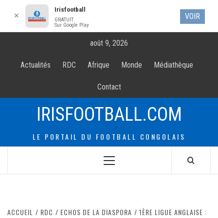
Irisfootball
✕
VOIR
GRATUIT
Sur Google Play
Allez
août 9, 2026
au
contenur
Actualités
RDC
Afrique
Monde
Médiathèque
Contact
IRISFOOTBALL.COM
LE PORTAIL DU FOOTBALL CONGOLAIS
Menu
principal
ACCUEIL
RDC
ECHOS DE LA DIASPORA
1ÈRE LIGUE ANGLAISE :